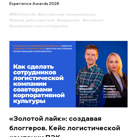
Experience Awards 2026
#REXAwards
#внутренние коммуникации
#бренд работодателя
#диджитал
#интранет
#цифровой опыт сотрудника
«Золотой лайк»: создавая
блоггеров. Кейс логистической