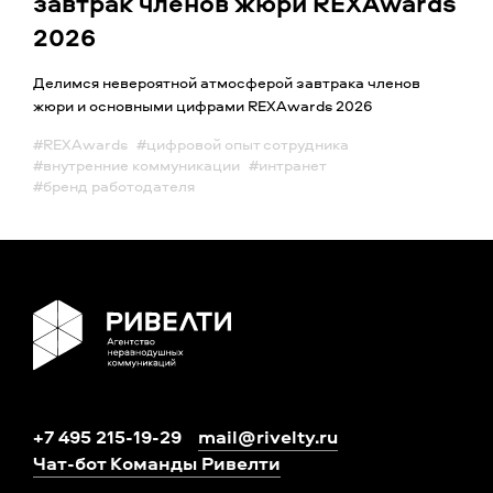
завтрак членов жюри REXAwards
2026
Делимся невероятной атмосферой завтрака членов
жюри и основными цифрами REXAwards 2026
#REXAwards
#цифровой опыт сотрудника
#внутренние коммуникации
#интранет
#бренд работодателя
+7 495 215-19-29
mail@rivelty.ru
Чат-бот Команды Ривелти