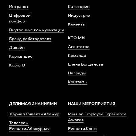
Интранет
Категории
Цифровой
Индустрии
комфорт
Клиенты
Внутренние коммуникации
КТО МЫ
Бренд работодателя
Агентство
Дизайн
Команда
Корп.видео
Елена Богданова
Корп.ТВ
Награды
Контакты
ДЕЛИМСЯ ЗНАНИЯМИ
НАШИ МЕРОПРИЯТИЯ
Журнал Ривелти.Абажур
Russian Employee Experience
Awards
Телеграм
Ривелти.Абажурная
Ривелти.Конф