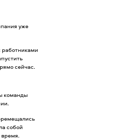
мпания уже
с работниками
упустить
рямо сейчас.
ры команды
ии.
перемещались
ла собой
 время.