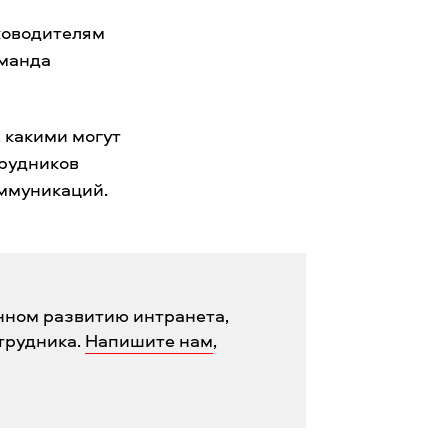
ководителям
оманда
 какими могут
трудников
оммуникаций.
нном развитию интранета,
трудника.
Напишите нам
,