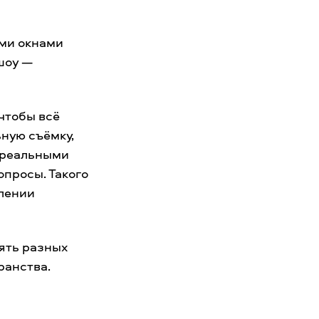
ми окнами
шоу —
чтобы всё
ную съёмку,
с реальными
просы. Такого
плении
ять разных
ранства.