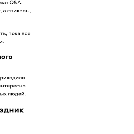
мат Q&A.
, а спикеры,
ть, пока все
и.
ного
приходили
 интересно
вых людей.
аздник