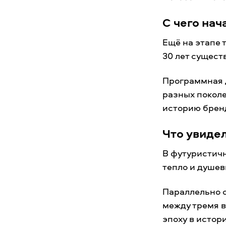
С чего нач
Ещё на этапе 
30 лет сущест
Программная 
разных поколе
историю бренд
Что увидел
В футуристич
тепло и душе
Параллельно с
между тремя в
эпоху в истор