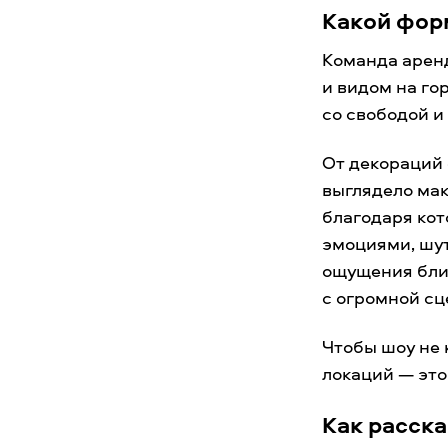
Какой фор
Команда арен
и видом на г
со свободой 
От декораций 
выглядело ма
благодаря ко
эмоциями, шу
ощущения бли
с огромной сц
Чтобы шоу не
локаций — это
Как расска