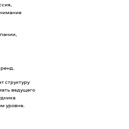
ссия,
внимание
мпании,
бренд.
ет структуру
мать ведущего
удника
м уровне.