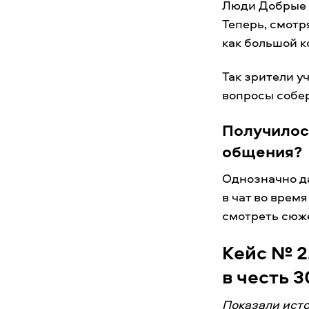
Люди Добрые 
Теперь, смотр
как большой к
Так зрители у
вопросы собер
Получилос
общения?
Однозначно да
в чат во врем
смотреть сюже
Кейс № 2
в честь 
Показали исто