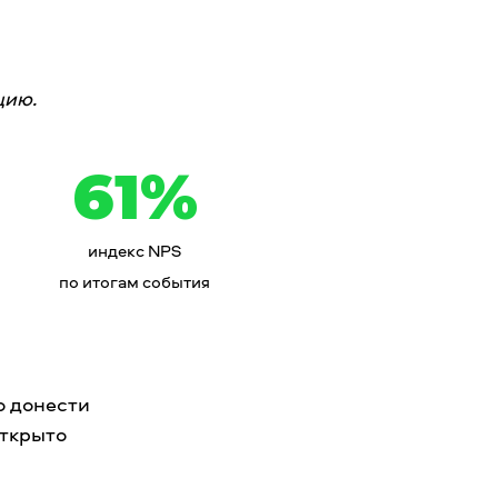
цию.
61%
индекс NPS
по итогам события
о донести
открыто