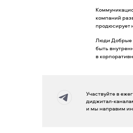
Коммуникацио
компаний разв
продюсирует н
Люди Добрые п
быть внутрен
в корпоративн
Участвуйте в еже
диджитал-каналам
и мы направим ин