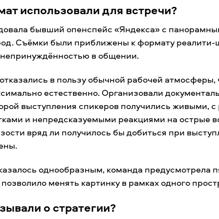
мат использовали для встречи?
довала бывший опенспейс «Яндекса» с панорамны
ород. Съёмки были приближены к формату реалити-
и непринуждённостью в общении.
отказались в пользу обычной рабочей атмосферы, 
ксимально естественно. Организовали документаль
торой выступления спикеров получились живыми, 
тками и непредсказуемыми реакциями на острые во
зости вряд ли получилось бы добиться при высту
ены.
 казалось однообразным, команда предусмотрела п
 позволило менять картинку в рамках одного прост
зывали о стратегии?