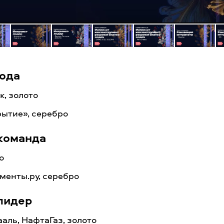
года
, золото
рытие», серебро
команда
о
менты.ру, серебро
лидер
аль, НафтаГаз, золото