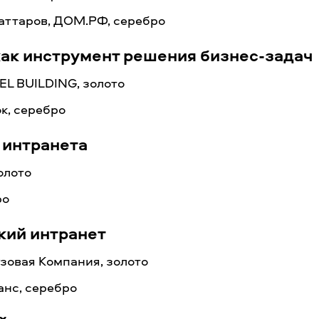
аттаров, ДОМ.РФ, серебро
как инструмент решения бизнес-задач
EL BUILDING, золото
к, серебро
 интранета
олото
ро
кий интранет
зовая Компания, золото
анс, серебро