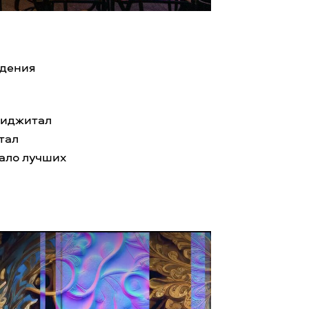
ждения
диджитал
тал
рало лучших