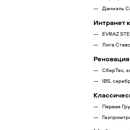
Даниэль С
Интранет 
EVRAZ STE
Лига Ставо
Реновация
СберТех, з
IBS, сереб
Классичес
Первая Гру
Газпромтр