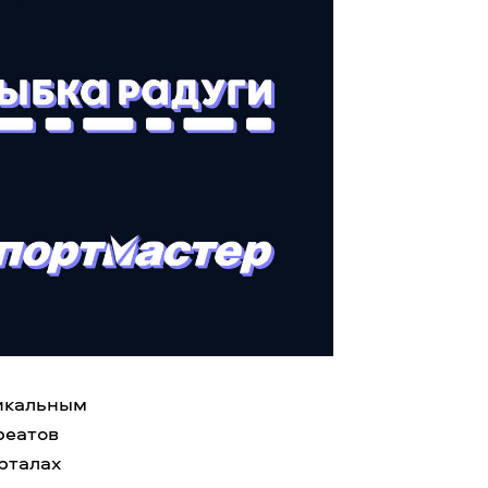
никальным
реатов
рталах