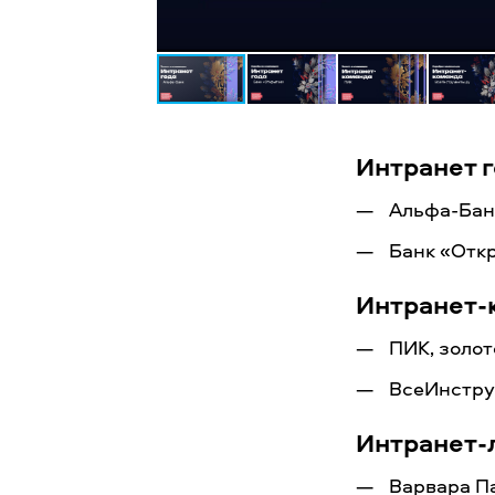
Интранет 
Альфа-Банк
Банк «Отк
Интранет-
ПИК, золот
ВсеИнстру
Интранет-
Варвара Па