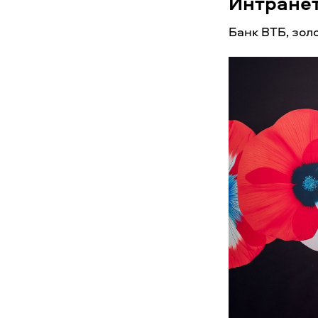
Интранет
Банк ВТБ, зол