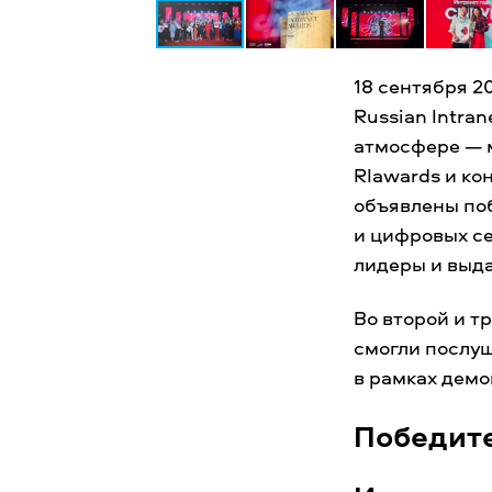
18 сентября 2
Russian Intra
атмосфере — 
RIawards и к
объявлены по
и цифровых се
лидеры и выд
Во второй и т
смогли послуш
в рамках демо
Победите