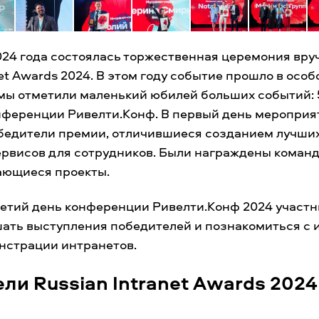
024 года состоялась торжественная церемония вр
net Awards 2024. В этом году событие прошло в особ
мы отметили маленький юбилей больших событий: 
онференции Ривелти.Конф. В первый день мероприя
бедители премии, отличившиеся созданием лучши
рвисов для сотрудников. Были награждены команд
ающиеся проекты.
ретий день конференции Ривелти.Конф 2024 участн
ать выступления победителей и познакомиться с 
нстрации интранетов.
ли Russian Intranet Awards 2024