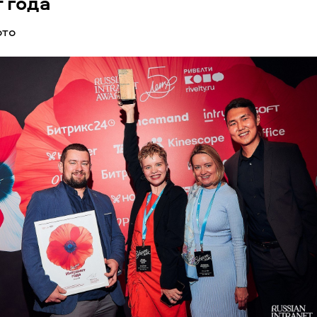
 года
ото