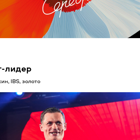
т-лидер
ин, IBS, золото