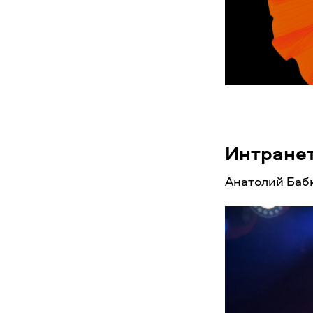
Интране
Анатолий Бабк