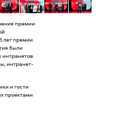
учения премии
ой
5 лет премии
тия были
х интранетов
ы, интранет-
ики и гости
их проектами