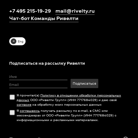
+7 495 215-19-29
mail@rivelty.ru
Чат-бот Команды Ривелти
Eng
Подписаться на рассылку Ривелти
Подписаться
Я прочитал(а)
Политику в отношении обработки персональных
данных
ООО «Ривелти Групп» (ИНН 7717684029) и даю своё
согласие
на обработку моих персональных данных
Я
соглашаюсь
получать рассылку по e-mail, в СМС или
мессенджерах от ООО «Ривелти Групп» (ИНН 7717684029) с
информационными и рекламными материалами.