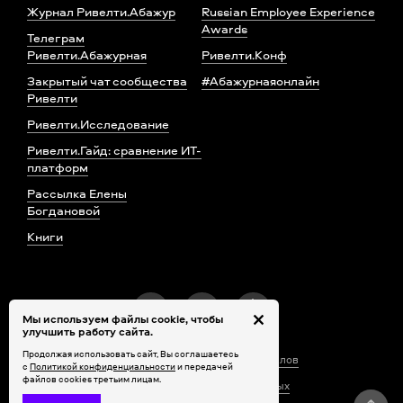
Журнал Ривелти.Абажур
Russian Employee Experience
Awards
Телеграм
Ривелти.Абажурная
Ривелти.Конф
Закрытый чат сообщества
#Абажурнаяонлайн
Ривелти
Ривелти.Исследование
Ривелти.Гайд: сравнение ИТ-
платформ
Рассылка Елены
Богдановой
Книги
Мы используем файлы cookie, чтобы
улучшить работу сайта.
Продолжая использовать сайт, Вы соглашаетесь
Правила использования материалов
с
Политикой конфиденциальности
и передачей
файлов cookies третьим лицам.
Обработка персональных данных