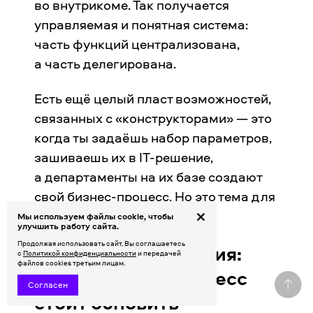
во внутрикоме. Так получается
управляемая и понятная система:
часть функций централизована,
а часть делегирована.
Есть ещё целый пласт возможностей,
связанных с «конструкторами» — это
когда ты задаёшь набор параметров,
зашиваешь их в IT-решение,
а департаменты на их базе создают
свой бизнес-процесс. Но это тема для
отдельного интервью.
Мы используем файлы cookie, чтобы
улучшить работу сайта.
Продолжая использовать сайт, Вы соглашаетесь
Срок жизни решения:
с
Политикой конфиденциальности
и передачей
файлов cookies третьим лицам.
когда бизнес-процесс
Согласен
стоит обновить