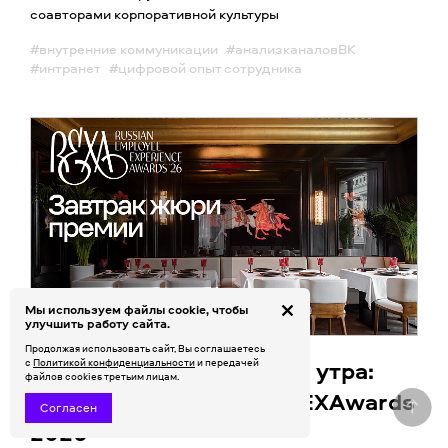
соавторами корпоративной культуры
#внутренние коммуникации
#анализканаловВК
#интранет
#цифровой опыт сотрудника
Мы используем файлы cookie, чтобы
улучшить работу сайта.
Продолжая использовать сайт, Вы соглашаетесь
Атмосфера экспертного утра:
с
Политикой конфиденциальности
и передачей
файлов cookies третьим лицам.
завтрак членов жюри REXAwards
Согласен
2026