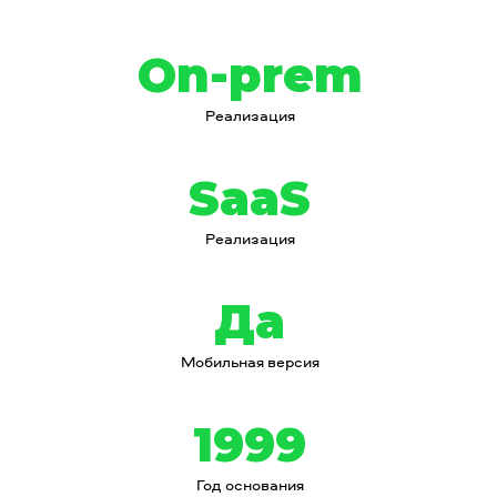
On-prem
Реализация
SaaS
Реализация
Да
Мобильная версия
1999
Год основания