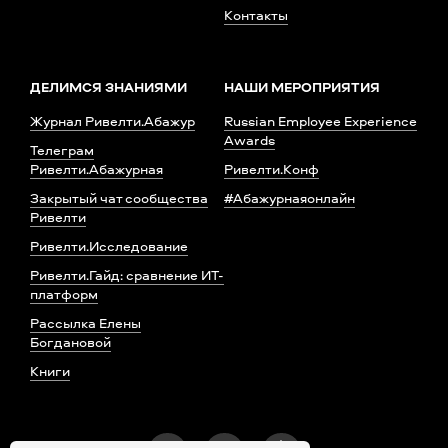
Контакты
ДЕЛИМСЯ ЗНАНИЯМИ
НАШИ МЕРОПРИЯТИЯ
Журнал Ривелти.Абажур
Russian Employee Experience
Awards
Телеграм
Ривелти.Абажурная
Ривелти.Конф
Закрытый чат сообщества
#Абажурнаяонлайн
Ривелти
Ривелти.Исследование
Ривелти.Гайд: сравнение ИТ-
платформ
Рассылка Елены
Богдановой
Книги