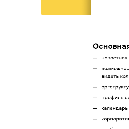
Основна
новостная
возможност
видеть кол
оргструкту
профиль со
календарь
корпорати