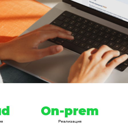
ud
On-prem
ия
Реализация