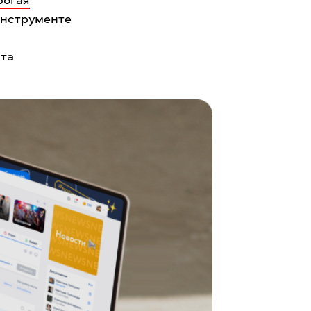
 инструменте
ета