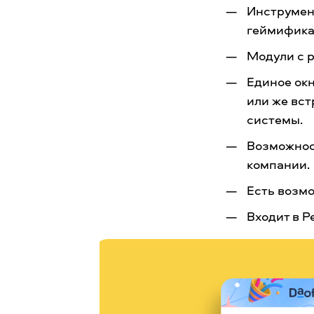
Инструмен
геймифика
Модули с 
Единое окн
или же вст
системы.
Возможнос
компании.
Есть возмо
Входит в Р