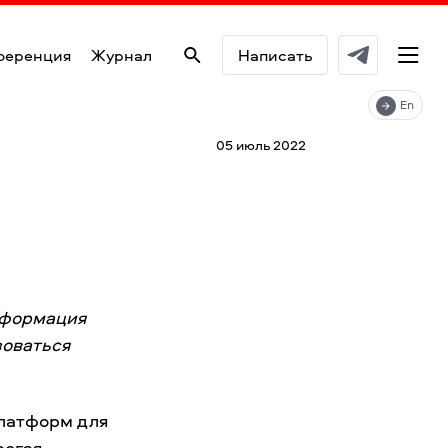
ференция
Журнал
Написать
En
05 июль 2022
нформация
зоваться
платформ для
рогая