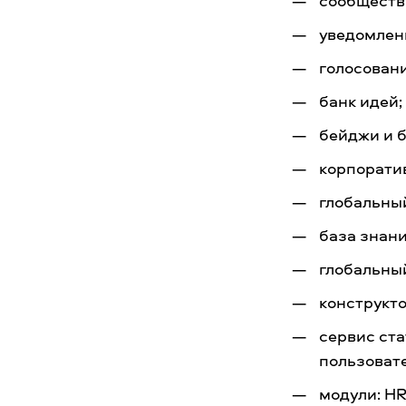
сообществ
уведомлен
голосовани
банк идей;
бейджи и 
корпорати
глобальный
база знани
глобальный
конструкт
сервис ст
пользоват
модули: HR