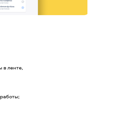
 в ленте,
 работы;