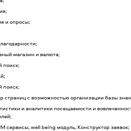
а;
ия;
я и опросы;
благодарности;
вный магазин и валюта;
 поиск;
й;
 поиск;
ор страниц с возможностью организации базы знан
атистики и аналитики посещаемости и вовлеченнос
елей;
M сервисы, well being модуль, Конструктор заявок;