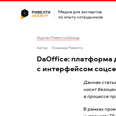
Медиа для экспертов
по опыту сотрудников
Журнал Ривелти.Абажур
Автор:
Команда Ривелти
DaOffice: платформа
с интерфейсом соцсе
Данная стать
носит безоце
в процессе пр
В рамках про
интранета:
TE