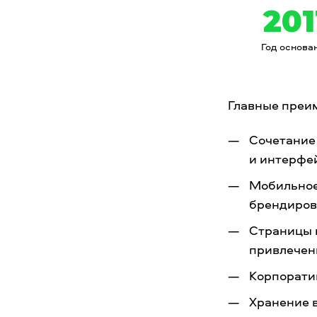
201
Год основа
Главные преи
Сочетание
и интерфе
Мобильное
брендиров
Страницы 
привлечен
Корпорати
Хранение 