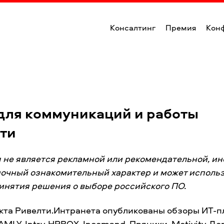
Консалтинг
Премия
Кон
 для коммуникаций и работы
ти
я не является рекламной или рекомендательной, и
ночный ознакомительный характер и может исполь
инятия решения о выборе российского ПО.
екта Ривелти.Интранета опубликованы обзоры ИТ-
AMLY
,
Intry
,
HRBOX
,
Incomand
,
Пряники
,
Motivity
,
До