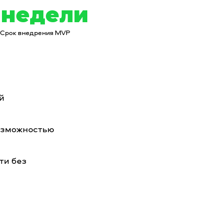
 недели
Срок внедрения MVP
й
озможностью
ти без