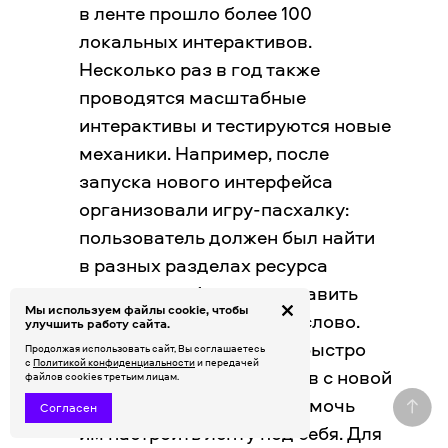
в ленте прошло более 100
локальных интерактивов.
Несколько раз в год также
проводятся масштабные
интерактивы и тестируются новые
механики. Например, после
запуска нового интерфейса
организовали игру-пасхалку:
пользователь должен был найти
в разных разделах ресурса
спрятанные буквы и составить
Мы используем файлы cookie, чтобы
из них загаданное нами слово.
улучшить работу сайта.
Таким образом удалось быстро
Продолжая использовать сайт, Вы соглашаетесь
с
Политикой конфиденциальности
и передачей
познакомить сотрудников с новой
файлов cookies третьим лицам.
функциональностью и помочь
Согласен
им настроить ленту под себя. Для