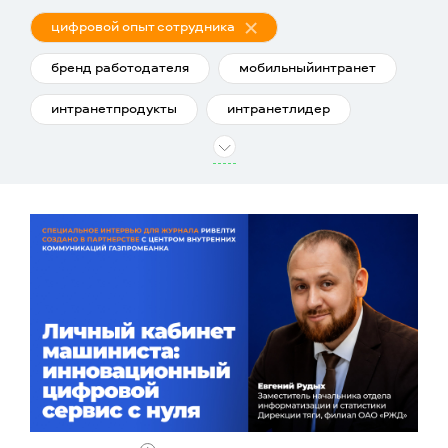
цифровой опыт сотрудника
бренд работодателя
мобильныйинтранет
интранетпродукты
интранетлидер
интранет
корпоративное ТВ
корпоративное видео
ривелтиконф
REXAwards
интранетисследования
интранеткейсы
интранетзнания
интранеткакработаем
интранетконференции
интранеттренды
интранетшанс
внутренние коммуникации
команда