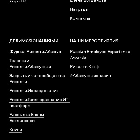
Корп.ТВ
Награды
Контакты
ДЕЛИМСЯ ЗНАНИЯМИ
НАШИ МЕРОПРИЯТИЯ
Журнал Ривелти.Абажур
Russian Employee Experience
Awards
Телеграм
Ривелти.Абажурная
Ривелти.Конф
Закрытый чат сообщества
#Абажурнаяонлайн
Ривелти
Ривелти.Исследование
Ривелти.Гайд: сравнение ИТ-
платформ
Рассылка Елены
Богдановой
Книги