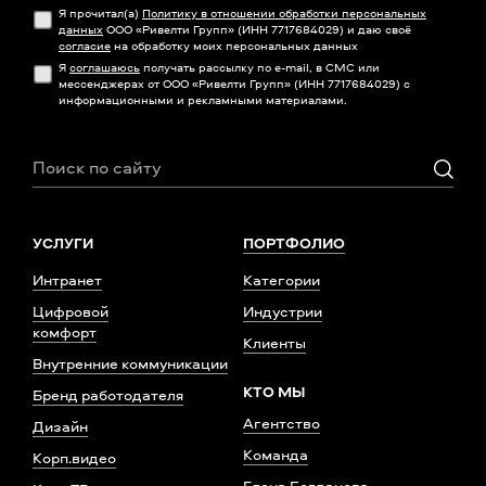
Я прочитал(а)
Политику в отношении обработки персональных
данных
ООО «Ривелти Групп» (ИНН 7717684029) и даю своё
согласие
на обработку моих персональных данных
Я
соглашаюсь
получать рассылку по e-mail, в СМС или
мессенджерах от ООО «Ривелти Групп» (ИНН 7717684029) с
информационными и рекламными материалами.
УСЛУГИ
ПОРТФОЛИО
Интранет
Категории
Цифровой
Индустрии
комфорт
Клиенты
Внутренние коммуникации
КТО МЫ
Бренд работодателя
Агентство
Дизайн
Команда
Корп.видео
Елена Богданова