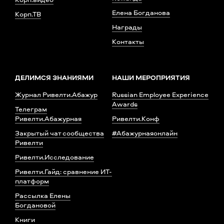
Елена Богданова
Корп.ТВ
Награды
Контакты
ДЕЛИМСЯ ЗНАНИЯМИ
НАШИ МЕРОПРИЯТИЯ
Журнал Ривелти.Абажур
Russian Employee Experience
Awards
Телеграм
Ривелти.Абажурная
Ривелти.Конф
Закрытый чат сообщества
#Абажурнаяонлайн
Ривелти
Ривелти.Исследование
Ривелти.Гайд: сравнение ИТ-
платформ
Рассылка Елены
Богдановой
Книги