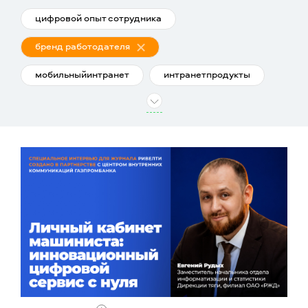
цифровой опыт сотрудника
бренд работодателя
мобильныйинтранет
интранетпродукты
интранетлидер
интранет
корпоративное ТВ
корпоративное видео
ривелтиконф
REXAwards
интранетисследования
интранеткейсы
интранетзнания
интранеткакработаем
интранетконференции
интранеттренды
интранетшанс
внутренние коммуникации
команда