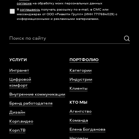
согласие
на обработку моих персональных данных
Я
соглашаюсь
получать рассылку по e-mail, в СМС или
мессенджерах от ООО «Ривелти Групп» (ИНН 7717684029) с
информационными и рекламными материалами.
УСЛУГИ
ПОРТФОЛИО
Интранет
Категории
Цифровой
Индустрии
комфорт
Клиенты
Внутренние коммуникации
КТО МЫ
Бренд работодателя
Агентство
Дизайн
Команда
Корп.видео
Елена Богданова
Корп.ТВ
Награды