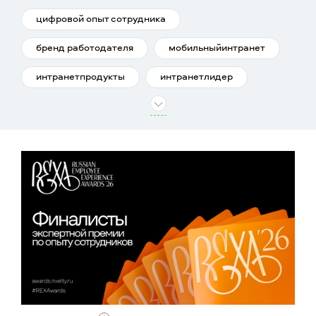
цифровой опыт сотрудника
бренд работодателя
мобильныйинтранет
интранетпродукты
интранетлидер
интранет
корпоративное ТВ
корпоративное видео
ривелтиконф
REXAwards
интранетисследования
интранеткейсы
интранетзнания
интранеткакработаем
интранетконференции
интранеттренды
интранетшанс
внутренние коммуникации
команда