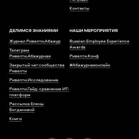
Контакты
ДЕЛИМСЯ ЗНАНИЯМИ
НАШИ МЕРОПРИЯТИЯ
Журнал Ривелти.Абажур
Russian Employee Experience
Awards
Телеграм
Ривелти.Абажурная
Ривелти.Конф
Закрытый чат сообщества
#Абажурнаяонлайн
Ривелти
Ривелти.Исследование
Ривелти.Гайд: сравнение ИТ-
платформ
Рассылка Елены
Богдановой
Книги