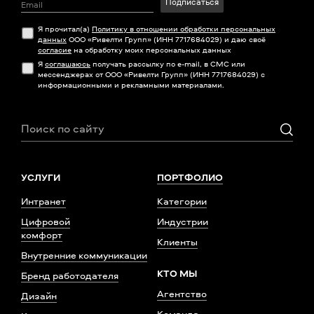
Подписаться
Я прочитал(а)
Политику в отношении обработки персональных
данных
ООО «Ривелти Групп» (ИНН 7717684029) и даю своё
согласие
на обработку моих персональных данных
Я
соглашаюсь
получать рассылку по e-mail, в СМС или
мессенджерах от ООО «Ривелти Групп» (ИНН 7717684029) с
информационными и рекламными материалами.
УСЛУГИ
ПОРТФОЛИО
Интранет
Категории
Цифровой
Индустрии
комфорт
Клиенты
Внутренние коммуникации
КТО МЫ
Бренд работодателя
Агентство
Дизайн
Команда