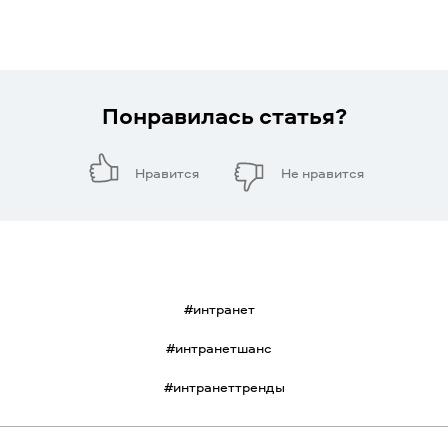
Понравилась статья?
Нравится
Не нравится
#
интранет
#
интранетшанс
#
интранеттренды