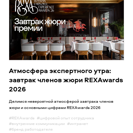
Атмосфера экспертного утра:
завтрак членов жюри REXAwards
2026
Делимся невероятной атмосферой завтрака членов
жюри и основными цифрами REXAwards 2026
#REXAwards
#цифровой опыт сотрудника
#внутренние коммуникации
#интранет
#бренд работодателя