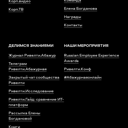
Корп.видео
Елена Богданова
Корп.ТВ
Награды
Контакты
ДЕЛИМСЯ ЗНАНИЯМИ
НАШИ МЕРОПРИЯТИЯ
Журнал Ривелти.Абажур
Russian Employee Experience
Awards
Телеграм
Ривелти.Абажурная
Ривелти.Конф
Закрытый чат сообщества
#Абажурнаяонлайн
Ривелти
Ривелти.Исследование
Ривелти.Гайд: сравнение ИТ-
платформ
Рассылка Елены
Богдановой
Книги