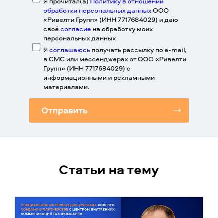
Я прочитал(а)
Политику в отношении
обработки персональных данных
ООО
«Ривелти Групп» (ИНН 7717684029) и даю
своё
согласие
на обработку моих
персональных данных
Я
соглашаюсь
получать рассылку по e-mail,
в СМС или мессенджерах от ООО «Ривелти
Групп» (ИНН 7717684029) с
информационными и рекламными
материалами.
Отправить
Статьи на тему