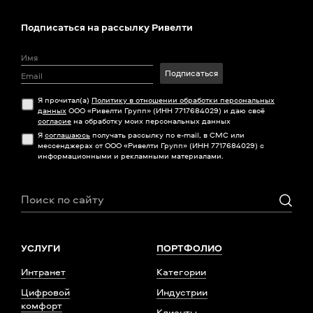
Подписаться на рассылку Ривелти
Подписаться
Я прочитал(а)
Политику в отношении обработки персональных
данных
ООО «Ривелти Групп» (ИНН 7717684029) и даю своё
согласие
на обработку моих персональных данных
Я
соглашаюсь
получать рассылку по e-mail, в СМС или
мессенджерах от ООО «Ривелти Групп» (ИНН 7717684029) с
информационными и рекламными материалами.
УСЛУГИ
ПОРТФОЛИО
Интранет
Категории
Цифровой
Индустрии
комфорт
Клиенты