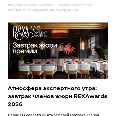
#внутренние коммуникации
#анализканаловВК
#интранет
#цифровой опыт сотрудника
Атмосфера экспертного утра:
завтрак членов жюри REXAwards
2026
Делимся невероятной атмосферой завтрака членов