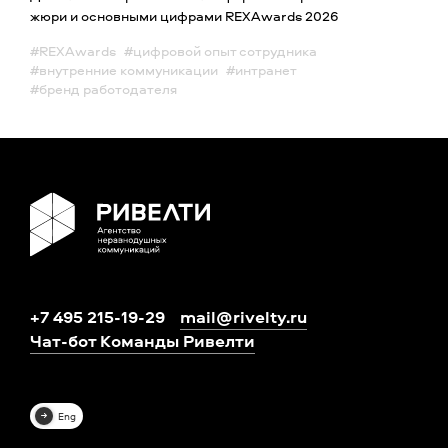
жюри и основными цифрами REXAwards 2026
#REXAwards
#цифровой опыт сотрудника
#внутренние коммуникации
#интранет
#бренд работодателя
+7 495 215-19-29
mail@rivelty.ru
Чат-бот Команды Ривелти
Eng