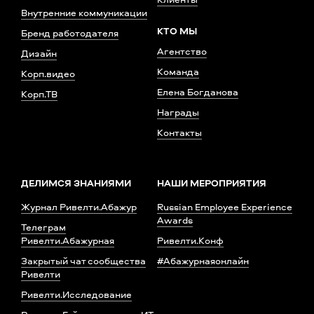
Внутренние коммуникации
КТО МЫ
Бренд работодателя
Агентство
Дизайн
Команда
Корп.видео
Елена Богданова
Корп.ТВ
Награды
Контакты
ДЕЛИМСЯ ЗНАНИЯМИ
НАШИ МЕРОПРИЯТИЯ
Журнал Ривелти.Абажур
Russian Employee Experience
Awards
Телеграм
Ривелти.Абажурная
Ривелти.Конф
Закрытый чат сообщества
#Абажурнаяонлайн
Ривелти
Ривелти.Исследование