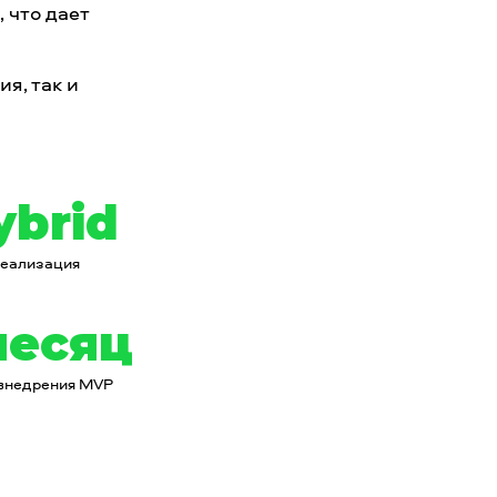
, что дает
я, так и
ybrid
еализация
месяц
внедрения MVP