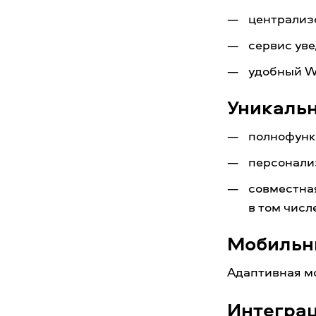
централизо
сервис ув
удобный W
Уникальн
полнофунк
персонализ
совместная
в том числ
Мобильн
Адаптивная м
Интегра