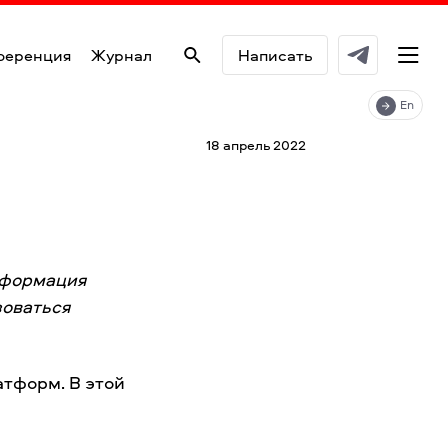
ференция
Журнал
Написать
En
18 апрель 2022
нформация
зоваться
тформ. В этой