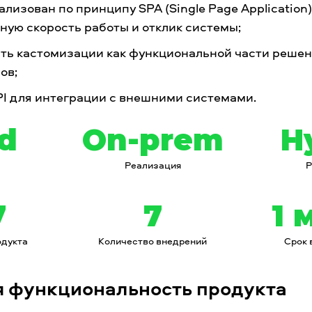
ализован по принципу SPA (Single Page Application)
ную скорость работы и отклик системы;
ть кастомизации как функциональной части решени
ов;
PI для интеграции с внешними системами.
d
On-prem
H
Реализация
Р
7
7
1 
одукта
Количество внедрений
Срок 
я функциональность продукта