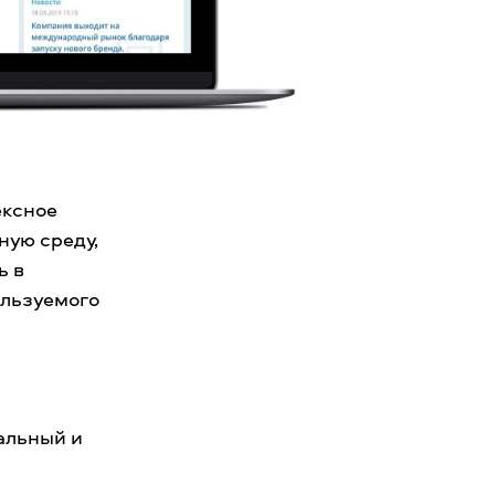
ексное
ную среду,
ь в
ользуемого
альный и