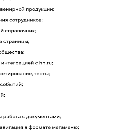
увенирной продукции;
ния сотрудников;
й справочник;
е страницы;
общества;
 интеграцией с hh.ru;
кетирование, тесты;
 событий;
й;
я работа с документами;
навигация в формате мегаменю;