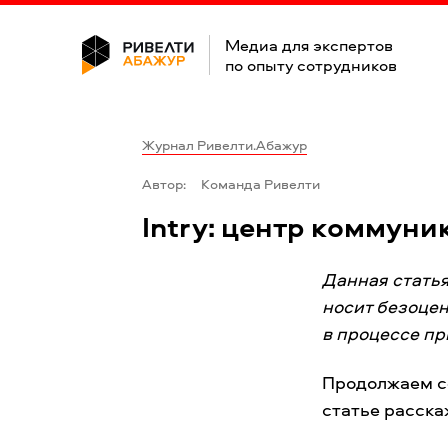
Медиа для экспертов
по опыту сотрудников
Журнал Ривелти.Абажур
Автор:
Команда Ривелти
Intry: центр коммун
Данная стать
носит безоце
в процессе пр
Продолжаем с
статье расска