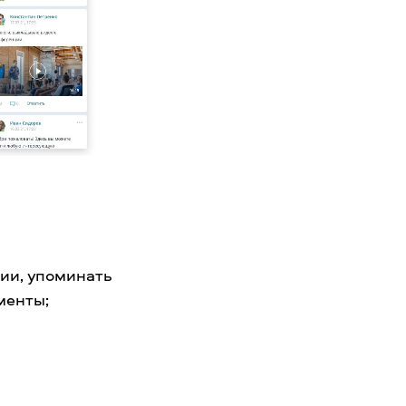
рии, упоминать
менты;