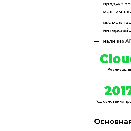
продукт ре
максималь
возможнос
интерфейс
наличие A
Clou
Реализация
201
Год основания пр
Основна