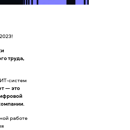
2023!
ки
го труда,
 ИТ-систем
т — это
ифровой
компании
.
нной работе
ия