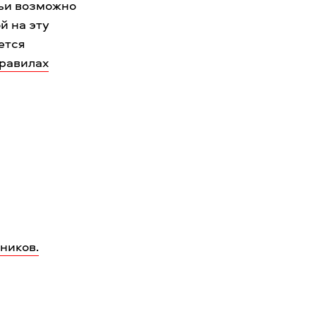
ьи возможно
й на эту
ается
правилах
ников.