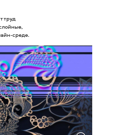
т труд
слойные,
лайн-среде.