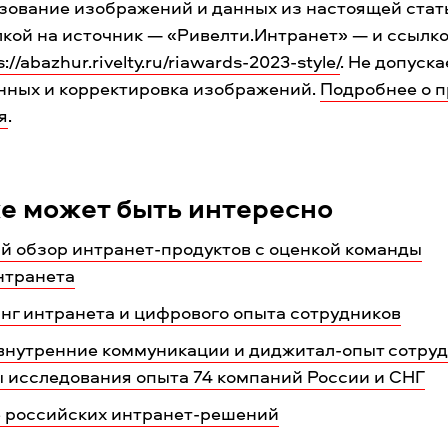
зование изображений и данных из настоящей стат
лкой на источник — «Ривелти.Интранет» — и ссылко
s://abazhur.rivelty.ru/riawards-2023-style/
. Не допуск
нных и корректировка изображений.
Подробнее о 
я
.
е может быть интересно
й обзор интранет-продуктов с оценкой команды
нтранета
нг интранета и цифрового опыта сотрудников
 внутренние коммуникации и диджитал-опыт сотруд
ы исследования опыта 74 компаний России и СНГ
 российских интранет-решений