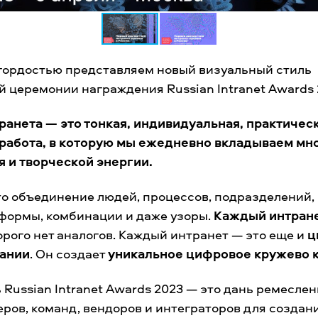
 гордостью представляем новый визуальный стиль
 церемонии награждения Russian Intranet Awards 
ранета — это тонкая, индивидуальная, практичес
работа, в которую мы ежедневно вкладываем мно
 и творческой энергии.
о объединение людей, процессов, подразделений,
 формы, комбинации и даже узоры.
Каждый интране
торого нет аналогов. Каждый интранет — это еще и
ц
пании
. Он создает
уникальное цифровое кружево 
 Russian Intranet Awards 2023 — это дань ремесле
ров, команд, вендоров и интеграторов для создан