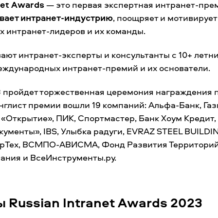
net Awards
— это первая экспертная интранет-прем
вает интранет-индустрию
, поощряет и мотивируе
х интранет-лидеров и их команды.
ают интранет-эксперты и консультанты с 10+ летн
еждународных интранет-премий и их основатели.
3
пройдет торжественная церемония награждения 
онглист премии вошли 19 компаний: Альфа-Банк, Га
 «Открытие», ПИК, Спортмастер, Банк Хоум Кредит,
ументы», IBS, Улыбка радуги, EVRAZ STEEL BUILDI
ерТех, ВСМПО-АВИСМА, Фонд Развития Территорий
ания и ВсеИнструменты.ру.
 Russian Intranet Awards 2023