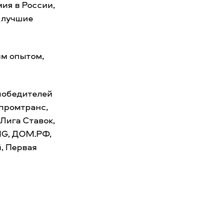
ия в России,
т лучшие
им опытом,
победителей
зпромтранс,
 Лига Ставок,
NG, ДОМ.РФ,
, Первая