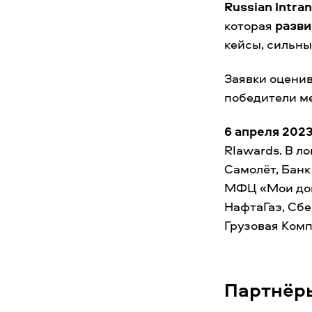
Russian Intra
которая
разви
кейсы, сильны
Заявки оценив
победители м
6 апреля 202
RIawards. В л
Самолёт, Банк
МФЦ «Мои док
НафтаГаз, Сб
Грузовая Комп
Партнёры