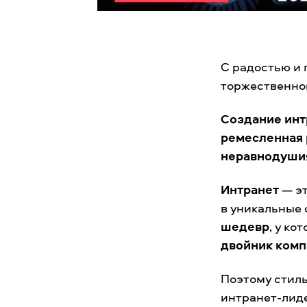
С радостью и
торжественной
Создание инт
ремесленная 
неравнодушия
Интранет
— эт
в уникальные
шедевр
, у ко
двойник ком
Поэтому стиль
интранет-лиде