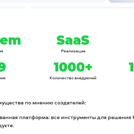
rem
SaaS
ия
Реализация
9
1000+
ния
Количество внедрений
мущества по мнению создателей:
ванная платформа: все инструменты для решения 
дукте.