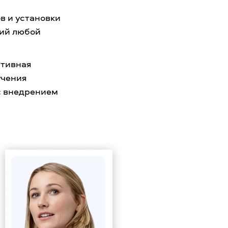
в и установки
ний любой
ативная
учения
 с внедрением