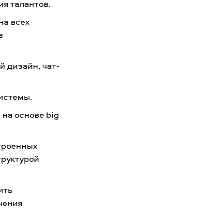
ия талантов.
на всех
в
 дизайн, чат-
системы.
на основе big
троенных
труктурой
ить
чения