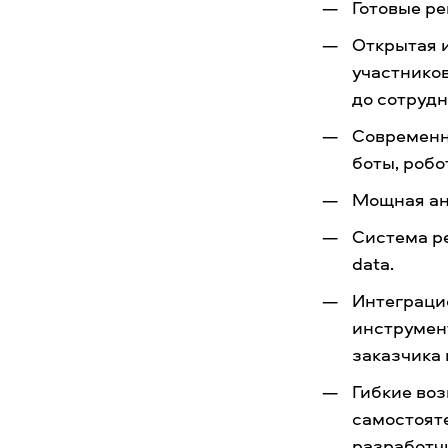
Готовые р
Открытая 
участнико
до сотрудн
Современн
боты, роб
Мощная ан
Система р
data.
Интеграци
инструмен
заказчика
Гибкие воз
самостоят
разработч