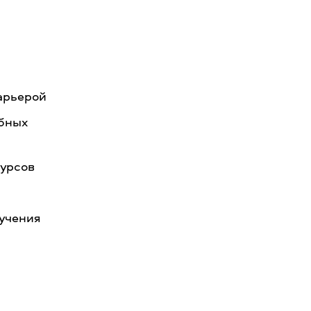
арьерой
бных
курсов
учения