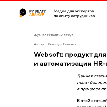
Медиа для экспертов
по опыту сотрудников
Журнал Ривелти.Абажур
Автор:
Команда Ривелти
Websoft: продукт дл
и автоматизации HR-
Данная стать
носит безоце
в процессе пр
В этой статье
потребности H