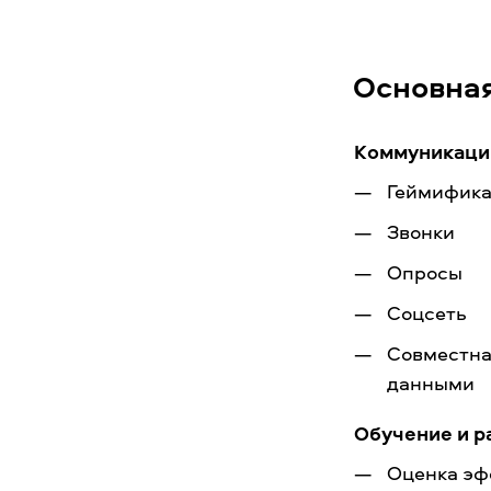
Основна
Коммуникации
Геймифик
Звонки
Опросы
Соцсеть
Совместна
данными
Обучение и р
Оценка эф