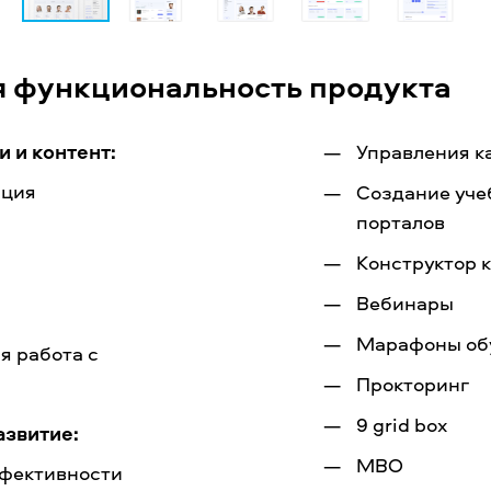
я функциональность продукта
_
 и контент:
Управления к
ация
Создание уче
порталов
Конструктор 
Вебинары
Марафоны об
я работа с
Прокторинг
9 grid box
азвитие:
MBO
фективности