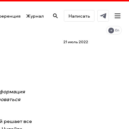
ференция
Журнал
Написать
En
21 июль 2022
нформация
зоваться
й решает все
. Читайте