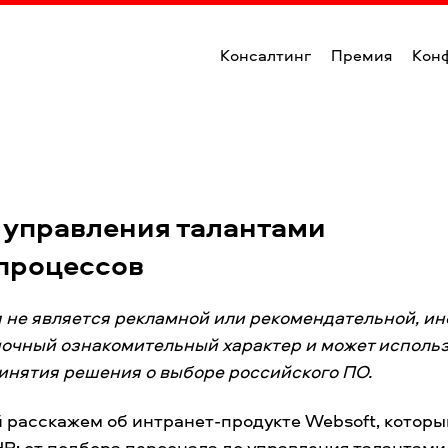
Консалтинг
Премия
Кон
я управления талантами
процессов
я не является рекламной или рекомендательной, и
ночный ознакомительный характер и может исполь
инятия решения о выборе российского ПО.
й расскажем об интранет-продукте Websoft, которы
R: от подбора персонала до управления талантами