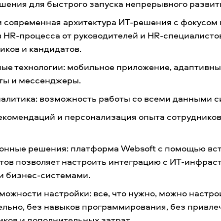
ешения для быстрого запуска непрерывного развит
и современная архитектура ИТ-решения с фокусом 
в HR-процесса от руководителей и HR-специалисто
иков и кандидатов.
ые технологии: мобильное приложение, адаптивный
оты и мессенджеры.
алитика: возможность работы со всеми данными 
екомендаций и персонализация опыта сотрудников 
онные решения: платформа Websoft с помощью вс
тов позволяет настроить интеграцию с ИТ-инфрас
 и бизнес-системами.
можности настройки: все, что нужно, можно настро
ельно, без навыков программирования, без привле
иков и дополнительных затрат.