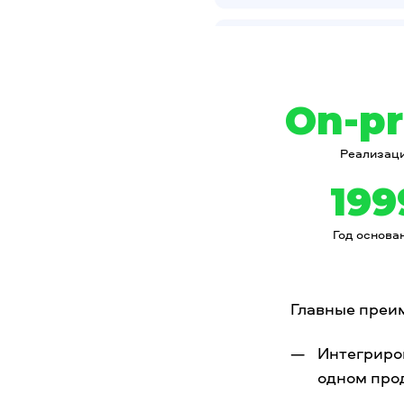
On-p
Реализац
199
Год основа
Главные преи
Интегриро
одном про