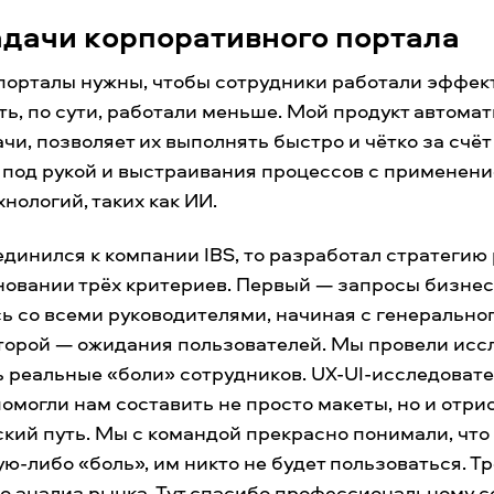
адачи корпоративного портала
 порталы нужны, чтобы сотрудники работали эффек
сть, по сути, работали меньше. Мой продукт автома
чи, позволяет их выполнять быстро и чётко за счёт
 под рукой и выстраивания процессов с применен
хнологий, таких как ИИ.
единился к компании IBS, то разработал стратегию
новании трёх критериев. Первый — запросы бизнеса
 со всеми руководителями, начиная с генерально
Второй — ожидания пользователей. Мы провели исс
 реальные «боли» сотрудников. UX-UI-исследоват
омогли нам составить не просто макеты, но и отри
кий путь. Мы с командой прекрасно понимали, что 
ую-либо «боль», им никто не будет пользоваться. Т
о анализ рынка. Тут спасибо профессиональному 