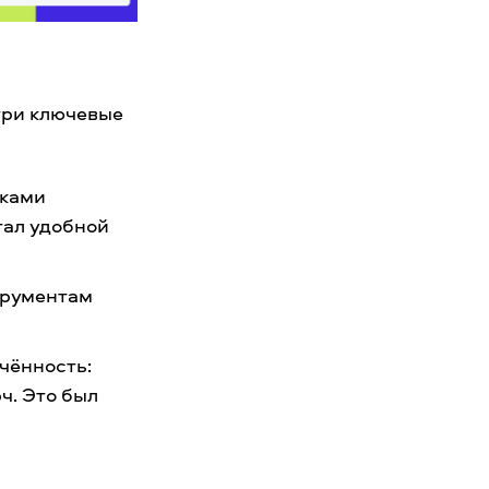
 три ключевые
иками
стал удобной
струментам
чённость:
ч. Это был