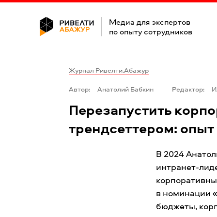
Медиа для экспертов
по опыту сотрудников
Журнал Ривелти.Абажур
Автор:
Анатолий Бабкин
Редактор:
И
Перезапустить корпо
трендсеттером: опыт 
В 2024 Анатол
интранет-лиде
корпоративный
в номинации 
бюджеты, кор