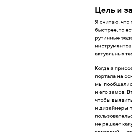
Цель и з
Я считаю, что
быстрее, то е
рутинные зада
инструментов
актуальных те
Когда я присо
портала на ос
мы пообщались
и его замов. 
чтобы выявить
и дизайнеры п
пользовательс
не решает как
критерий — эт