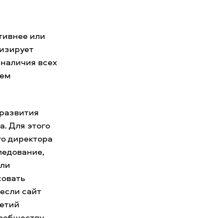
тивнее или
тизирует
 наличия всех
ием
 развития
. Для этого
го директора
ледование,
ели
совать
если сайт
ретий
сообществу