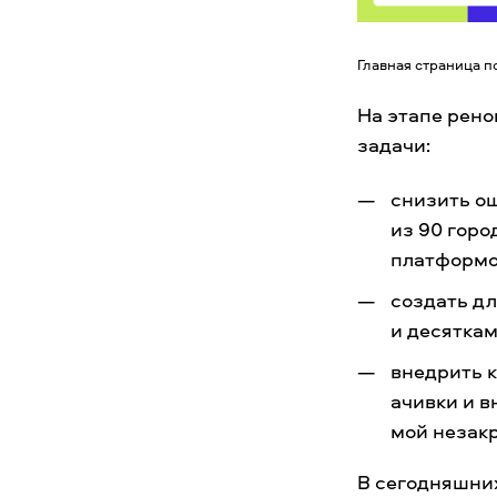
Главная страница п
На этапе рено
задачи:
снизить о
из 90 горо
платформо
создать дл
и десятка
внедрить 
ачивки и в
мой незак
В сегодняшни