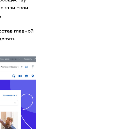
ровали свои
,
остав главной
девять