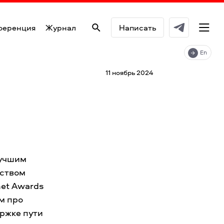
ференция
Журнал
Написать
En
11 ноябрь 2024
лучшим
дством
net Awards
м про
ржке пути