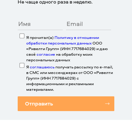
Не чаще одного раза в неделю.
Я прочитал(а)
Политику в отношении
обработки персональных данных
ООО
«Ривелти Групп» (ИНН 7717684029) и даю
своё
согласие
на обработку моих
персональных данных
Я
соглашаюсь
получать рассылку по e-mail,
в СМС или мессенджерах от ООО «Ривелти
Групп» (ИНН 7717684029) с
информационными и рекламными
материалами.
Отправить