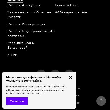
Телеграм
Ривелти.Абажурная
Ривелти.Конф
Закрытый чат сообщества
#Абажурнаяонлайн
Ривелти
Ривелти.Исследование
Ривелти.Гайд: сравнение ИТ-
платформ
Рассылка Елены
Богдановой
Книги
Мы используем файлы cookie, чтобы
улучшить работу сайта.
Продолжая использовать сайт, Вы соглашаетесь
Правила использования материалов
с
Политикой конфиденциальности
и передачей
файлов cookies третьим лицам.
Обработка персональных данных
Согласен
© 2010–2026 ООО «Ривелти Групп»