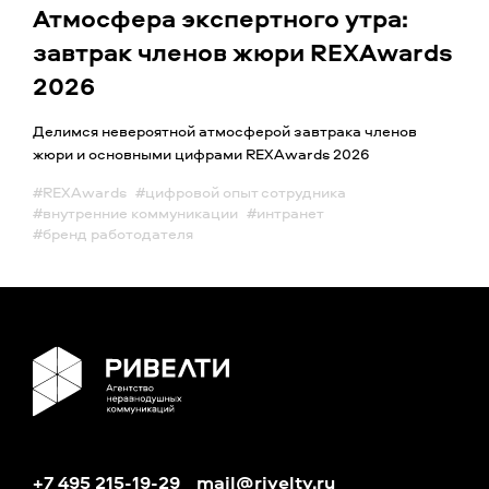
Атмосфера экспертного утра:
завтрак членов жюри REXAwards
2026
Делимся невероятной атмосферой завтрака членов
жюри и основными цифрами REXAwards 2026
#REXAwards
#цифровой опыт сотрудника
#внутренние коммуникации
#интранет
#бренд работодателя
+7 495 215-19-29
mail@rivelty.ru