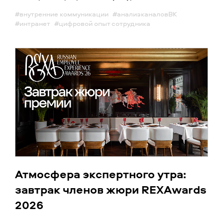
#внутренние коммуникации
#анализканаловВК
#интранет
#цифровой опыт сотрудника
Атмосфера экспертного утра:
завтрак членов жюри REXAwards
2026