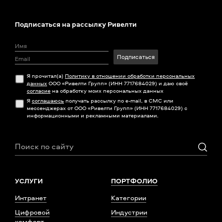
Подписаться на рассылку Ривелти
Подписаться
Я прочитал(а)
Политику в отношении обработки персональных
данных
ООО «Ривелти Групп» (ИНН 7717684029) и даю своё
согласие
на обработку моих персональных данных
Я
соглашаюсь
получать рассылку по e-mail, в СМС или
мессенджерах от ООО «Ривелти Групп» (ИНН 7717684029) с
информационными и рекламными материалами.
УСЛУГИ
ПОРТФОЛИО
Интранет
Категории
Цифровой
Индустрии
комфорт