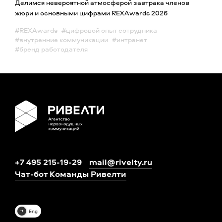
Делимся невероятной атмосферой завтрака членов
жюри и основными цифрами REXAwards 2026
#REXAwards
#цифровой опыт сотрудника
#внутренние коммуникации
#интранет
#бренд работодателя
+7 495 215-19-29
mail@rivelty.ru
Чат-бот Команды Ривелти
Eng