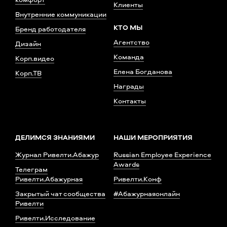
Клиенты
Внутренние коммуникации
КТО МЫ
Бренд работодателя
Агентство
Дизайн
Команда
Корп.видео
Елена Богданова
Корп.ТВ
Награды
Контакты
ДЕЛИМСЯ ЗНАНИЯМИ
НАШИ МЕРОПРИЯТИЯ
Журнал Ривелти.Абажур
Russian Employee Experience
Awards
Телеграм
Ривелти.Абажурная
Ривелти.Конф
Закрытый чат сообщества
#Абажурнаяонлайн
Ривелти
Ривелти.Исследование