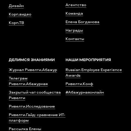
Агентство
Дизайн
Команда
Корп.видео
Елена Богданова
Корп.ТВ
Награды
Контакты
ДЕЛИМСЯ ЗНАНИЯМИ
НАШИ МЕРОПРИЯТИЯ
Журнал Ривелти.Абажур
Russian Employee Experience
Awards
Телеграм
Ривелти.Абажурная
Ривелти.Конф
Закрытый чат сообщества
#Абажурнаяонлайн
Ривелти
Ривелти.Исследование
Ривелти.Гайд: сравнение ИТ-
платформ
Рассылка Елены