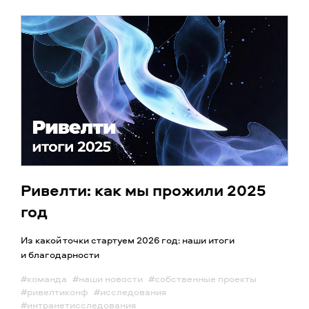
Ривелти: как мы прожили 2025
год
Из какой точки стартуем 2026 год: наши итоги
и благодарности
#команда
#наши новости
#собственные проекты
#ривелтиконф
#исследования
#интранетисследования