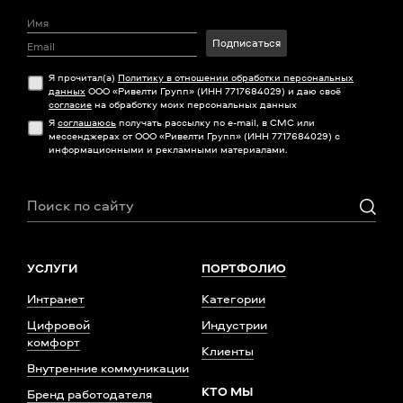
Подписаться
Я прочитал(а)
Политику в отношении обработки персональных
данных
ООО «Ривелти Групп» (ИНН 7717684029) и даю своё
согласие
на обработку моих персональных данных
Я
соглашаюсь
получать рассылку по e-mail, в СМС или
мессенджерах от ООО «Ривелти Групп» (ИНН 7717684029) с
информационными и рекламными материалами.
УСЛУГИ
ПОРТФОЛИО
Интранет
Категории
Цифровой
Индустрии
комфорт
Клиенты
Внутренние коммуникации
КТО МЫ
Бренд работодателя