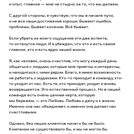
и опыт, главное — мне не стыдно за то, что мы делаем.
С другой стороны, я чувствую, что мы в начале пути,
и не все наши достижения хороши. Бывают ошибки,
проблемы. Бывает косячим. Всё бывает.
Если убрать из моего ощущения эти два аспекта,
то останутся люди. И я убежден, что это и есть самое
главное, это и есть ядро нашей жизни.
Я, как человек, очень счастлив, что могу каждый день
общаться с людьми, которые мне приятны и интересны,
и находиться с ними рядом. Благо, я имею возможность
не работать с мудаками. Кто-то приходит в команду, кто-
то уходит от нас. Есть те, кто приходят, уходят и вновь
возвращаются. Это естественный процесс. Но в нашей
команде есть очень ценная черта, которую
мы бережем, — это Любовь. Любовь к делу и к жизни.
Именно она нас объединяет, и именно она делает нас
счастливыми.
Однако, без наших клиентов ничего бы не было.
Компании не существовало бы, и мы не могли бы