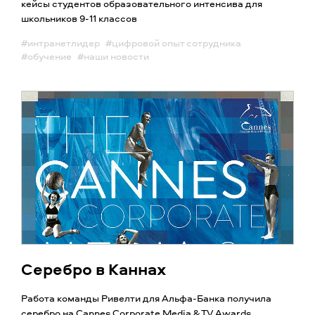
кейсы студентов образовательного интенсива для
школьников 9-11 классов
#интранетлидер
#цифровой опыт сотрудника
#обучение
#наши новости
Серебро в Каннах
Работа команды Ривелти для Альфа-Банка получила
серебро на Cannes Corporate Media & TV Awards