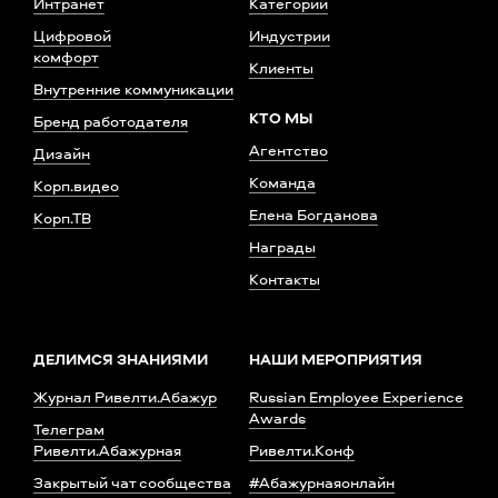
Интранет
Категории
Цифровой
Индустрии
комфорт
Клиенты
Внутренние коммуникации
КТО МЫ
Бренд работодателя
Агентство
Дизайн
Команда
Корп.видео
Елена Богданова
Корп.ТВ
Награды
Контакты
ДЕЛИМСЯ ЗНАНИЯМИ
НАШИ МЕРОПРИЯТИЯ
Журнал Ривелти.Абажур
Russian Employee Experience
Awards
Телеграм
Ривелти.Абажурная
Ривелти.Конф
Закрытый чат сообщества
#Абажурнаяонлайн