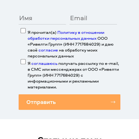
Я прочитал(а)
Политику в отношении
обработки персональных данных
ООО
«Ривелти Групп» (ИНН 7717684029) и даю
своё
согласие
на обработку моих
персональных данных
Я
соглашаюсь
получать рассылку по e-mail,
в СМС или мессенджерах от ООО «Ривелти
Групп» (ИНН 7717684029) с
информационными и рекламными
материалами.
Отправить