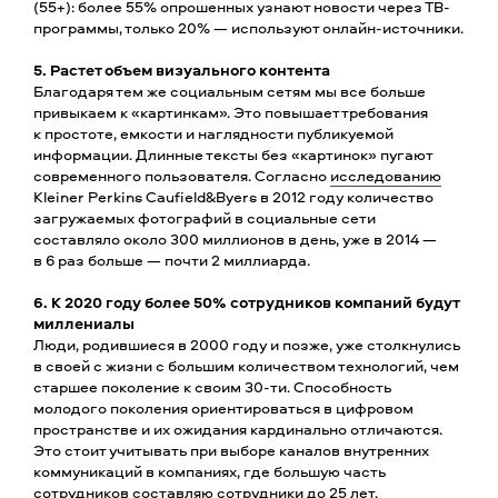
(55+): более 55% опрошенных узнают новости через ТВ-
программы, только 20% — используют онлайн-источники.
5. Растет объем визуального контента
Благодаря тем же социальным сетям мы все больше
привыкаем к «картинкам». Это повышает требования
к простоте, емкости и наглядности публикуемой
информации. Длинные тексты без «картинок» пугают
современного пользователя. Согласно
исследованию
Kleiner Perkins Caufield&Byers в 2012 году количество
загружаемых фотографий в социальные сети
составляло около 300 миллионов в день, уже в 2014 —
в 6 раз больше — почти 2 миллиарда.
6. К 2020 году более 50% сотрудников компаний будут
миллениалы
Люди, родившиеся в 2000 году и позже, уже столкнулись
в своей с жизни с большим количеством технологий, чем
старшее поколение к своим 30-ти. Способность
молодого поколения ориентироваться в цифровом
пространстве и их ожидания кардинально отличаются.
Это стоит учитывать при выборе каналов внутренних
коммуникаций в компаниях, где большую часть
сотрудников составляю сотрудники до 25 лет.