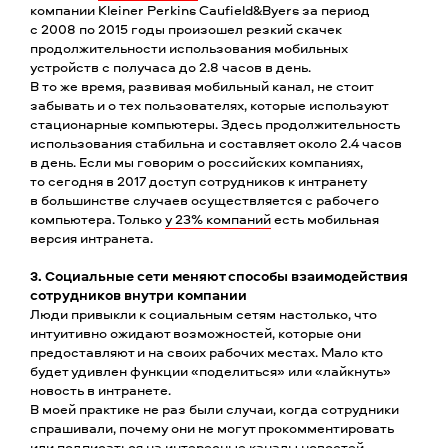
компании Kleiner Perkins Caufield&Byers за период
с 2008 по 2015 годы произошел резкий скачек
продолжительности использования мобильных
устройств c получаса до 2.8 часов в день.
В то же время, развивая мобильный канал, не стоит
забывать и о тех пользователях, которые используют
стационарные компьютеры. Здесь продолжительность
использования стабильна и составляет около 2.4 часов
в день. Если мы говорим о российских компаниях,
то сегодня в 2017 доступ сотрудников к интранету
в большинстве случаев осуществляется с рабочего
компьютера. Только
у 23% компаний
есть мобильная
версия интранета.
3. Социальные сети меняют способы взаимодействия
сотрудников внутри компании
Люди привыкли к социальным сетям настолько, что
интуитивно ожидают возможностей, которые они
предоставляют и на своих рабочих местах. Мало кто
будет удивлен функции «поделиться» или «лайкнуть»
новость в интранете.
В моей практике не раз были случаи, когда сотрудники
спрашивали, почему они не могут прокомментировать
или подписаться на интересные каналы новостей