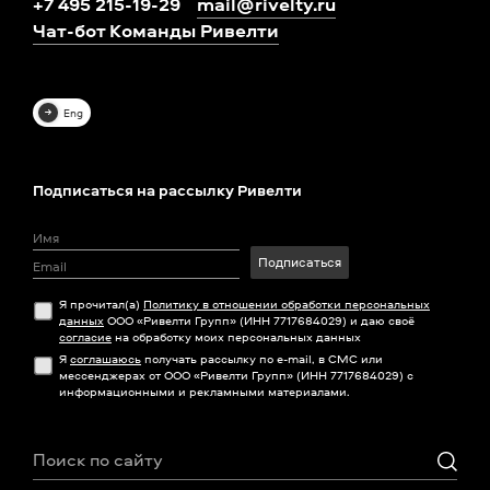
+7 495 215-19-29
mail@rivelty.ru
Чат-бот Команды Ривелти
Eng
Подписаться на рассылку Ривелти
Подписаться
Я прочитал(а)
Политику в отношении обработки персональных
данных
ООО «Ривелти Групп» (ИНН 7717684029) и даю своё
согласие
на обработку моих персональных данных
Я
соглашаюсь
получать рассылку по e-mail, в СМС или
мессенджерах от ООО «Ривелти Групп» (ИНН 7717684029) с
информационными и рекламными материалами.