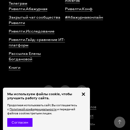
Awards
Телеграм
Ривелти.Абажурная
Ривелти.Конф
Закрытый чат сообщества
#Абажурнаяонлайн
Ривелти
Ривелти.Исследование
Ривелти.Гайд: сравнение ИТ-
платформ
Рассылка Елены
Богдановой
Книги
Мы используем файлы cookie, чтобы
улучшить работу сайта.
Продолжая использовать сайт, Вы соглашаетесь
Правила использования материалов
с
Политикой конфиденциальности
и передачей
файлов cookies третьим лицам.
Обработка персональных данных
Согласен
© 2010–2026 ООО «Ривелти Групп»