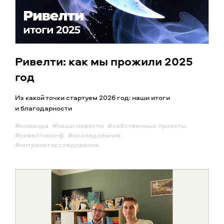
Ривелти: как мы прожили 2025
год
Из какой точки стартуем 2026 год: наши итоги
и благодарности
#команда
#наши новости
#собственные проекты
#ривелтиконф
#исследования
#интранетисследования